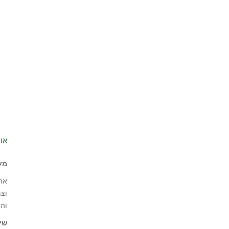
או 
מע
אתם
וצ
והד
שי